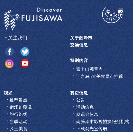
・关注我们
关于藤泽市
交通信息
特别内容
富士山观景点
江之岛5大美食景点推荐
观光
其它信息
推荐景点
公告
宿场町藤泽
活动信息
旅行路线
奥运会信息
当季活动
南藤泽市影视拍摄服务机构
乡土美食
下载观光宣传册