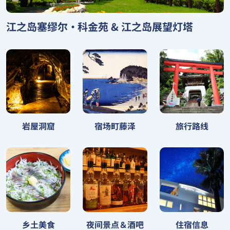
江之岛塞缪尔•科金苑 & 江之岛展望灯塔
宿场町藤泽
岩屋洞窟
旅行路线
夜间景点＆酒吧
乡土美食
住宿信息