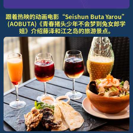
跟着热映的动画电影“Seishun Buta Yarou”
(AOBUTA)《青春猪头少年不会梦到兔女郎学
姐》介绍藤泽和江之岛的旅游景点。