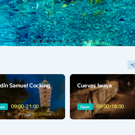
*C
rdín Samuel Cocking
Cuevas Iwaya
09:00-21:00
09:00-18:00
en
Open