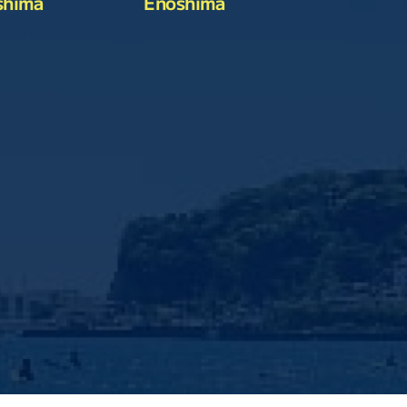
shima
Enoshima