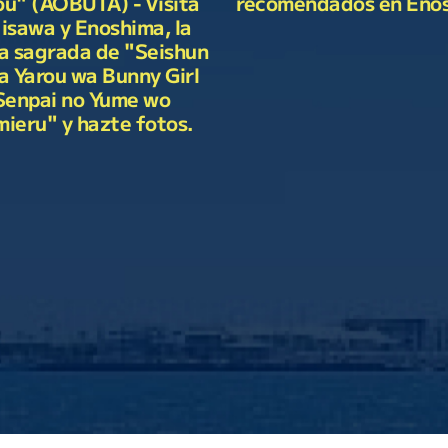
recomendados en Eno
ou" (AOBUTA) - Visita
jisawa y Enoshima, la
ra sagrada de "Seishun
a Yarou wa Bunny Girl
Senpai no Yume wo
ieru" y hazte fotos.