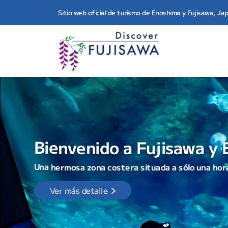
Sitio web oficial de turismo de Enoshima y Fujisawa, Ja
Bienvenido a Fujisawa y
Bienvenido a Fujisawa y
Una hermosa zona costera situada a sólo una hora
Una hermosa zona costera situada a sólo una hora
Ver más detalle
Ver más detalle