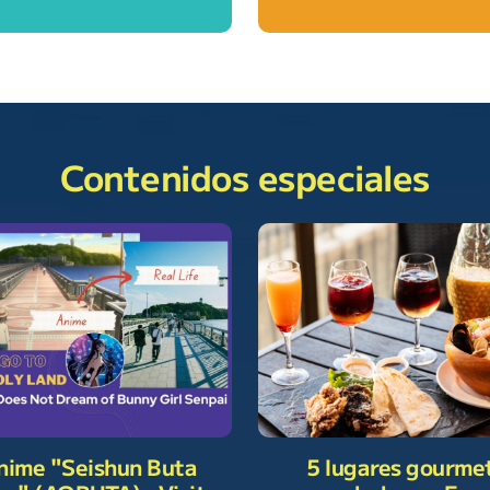
Contenidos especiales
nime "Seishun Buta
5 lugares gourme