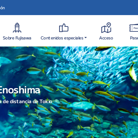
pón
Contenidos especiales
Sobre Fujisawa
Acceso
Pas
 Enoshima
 Enoshima
 de distancia de Tokio
 de distancia de Tokio