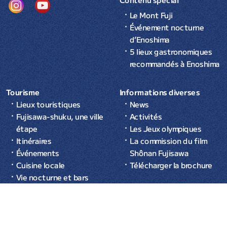
Le Mont Fuji
Événement nocturne
d’Enoshima
5 lieux gastronomiques
recommandés à Enoshima
Tourisme
Informations diverses
Lieux touristiques
News
Fujisawa-shuku, une ville
Activités
étape
Les Jeux olympiques
Itinéraires
La commission du film
Événements
Shônan Fujisawa
Cuisine locale
Télécharger la brochure
Vie nocturne et bars
Se loger
© 2026 Office du tourisme de la
Privacy Policy