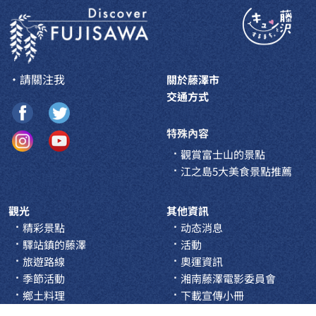
・請關注我
關於藤澤市
交通方式
特殊內容
觀賞富士山的景點
江之島5大美食景點推薦
觀光
其他資訊
精彩景點
动态消息
驛站鎮的藤澤
活動
旅遊路線
奧運資訊
季節活動
湘南藤澤電影委員會
鄉土料理
下載宣傳小冊
夜間景點 & 酒吧
日本常識視頻介紹