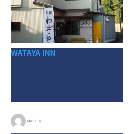
WATAYA INN
MASTER