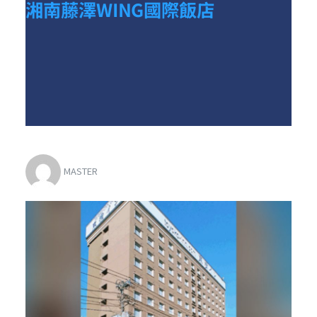
湘南藤澤WING國際飯店
MASTER