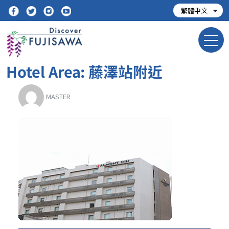
Hotel Area:
藤澤站附近
MASTER