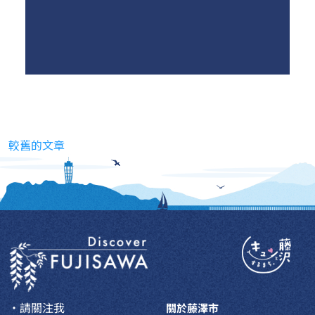
文章導覽
較舊的文章
・請關注我
關於藤澤市