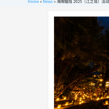
Home
»
News
»
湘南蜡烛 2025（江之岛）活