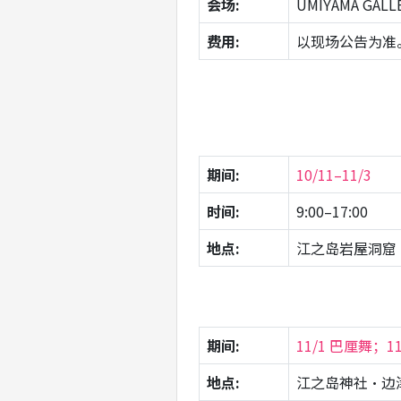
会场:
UMIYAMA GA
费用:
以现场公告为准
期间:
10/11–11/3
时间:
9:00–17:00
地点:
江之岛岩屋洞窟（Eno
期间:
11/1 巴厘舞；11
地点:
江之岛神社・边津宫（E