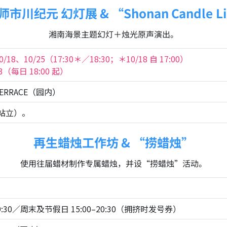
市川纪元 幻灯展 & “Shonan Candle L
湘南海景主题幻灯＋烛光原声演出。
/18、10/25（17:30＊／18:30；＊10/18 自 17:00）
3（每日 18:00 起）
 TERRACE（园内）
站立）。
再生蜡烛工作坊 & “捞蜡烛”
使用往届蜡材制作专属蜡烛，并设“捞蜡烛”活动。
19:30／周末及节假日 15:00–20:30（拥挤时发号券）