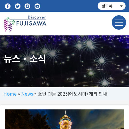
뉴스・소식
Home
»
News
»
쇼난 캔들 2025(에노시마) 개최 안내