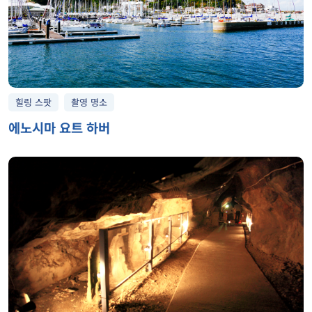
힐링 스팟
촬영 명소
에노시마 요트 하버