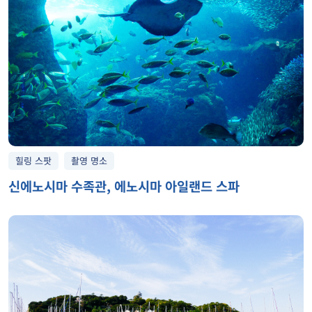
힐링 스팟
촬영 명소
신에노시마 수족관, 에노시마 아일랜드 스파