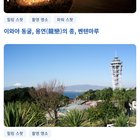
힐링 스팟
촬영 명소
파워 스팟
이와야 동굴, 용연(龍戀)의 종, 벤텐마루
힐링 스팟
촬영 명소