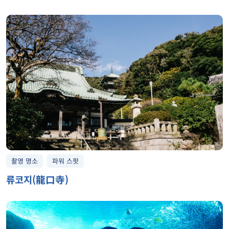
촬영 명소
파워 스팟
류코지(龍口寺)