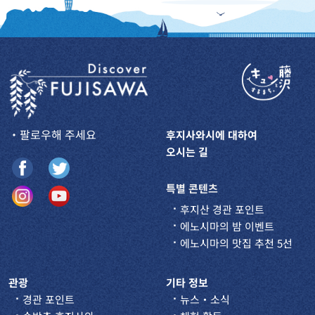
・팔로우해 주세요
후지사와시에 대하여
오시는 길
특별 콘텐츠
후지산 경관 포인트
에노시마의 밤 이벤트
에노시마의 맛집 추천 5선
관광
기타 정보
경관 포인트
뉴스・소식