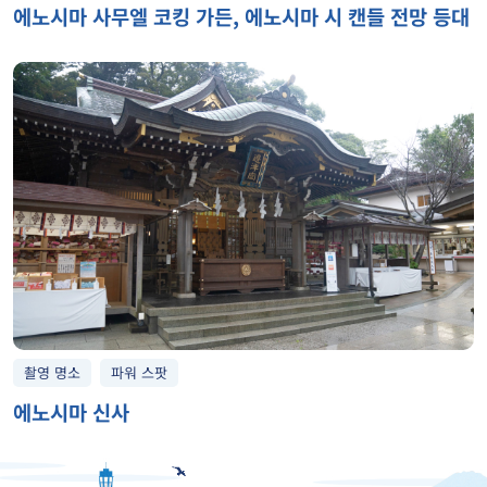
에노시마 사무엘 코킹 가든, 에노시마 시 캔들 전망 등대
촬영 명소
파워 스팟
에노시마 신사