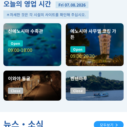
오늘의 영업 시간
Fri 07.08.2026
＊자세한 것은 각 시설의 사이트를 확인해 주십시오.
신에노시마 수족관
에노시마 사무엘 코킹 가
든
Open
09:00-18:00
Open
09:00-20:30
이와야 동굴
벤텐마루
Close
Close
뉴스・소식
모두보기