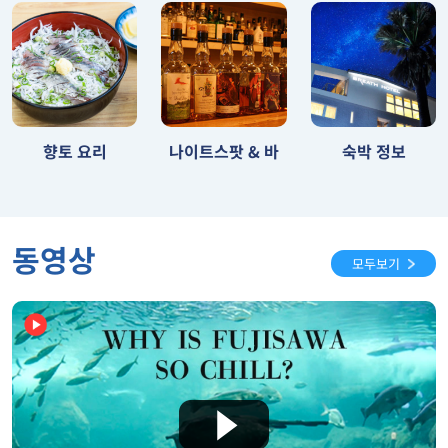
나이트스팟 & 바
향토 요리
숙박 정보
동영상
모두보기