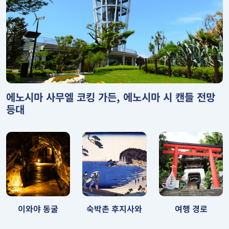
에노시마 사무엘 코킹 가든, 에노시마 시 캔들 전망
등대
숙박촌 후지사와
이와야 동굴
여행 경로