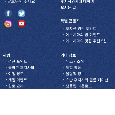
・팔로우해 주세요
후지사와시에 대하여
오시는 길
특별 콘텐츠
후지산 경관 포인트
에노시마의 밤 이벤트
에노시마의 맛집 추천 5선
관광
기타 정보
경관 포인트
뉴스・소식
숙박촌 후지사와
체험 활동
여행 경로
올림픽 정보
계절 이벤트
쇼난 후지사와 필름 커미션
향토 요리
팸플릿 다운로드
나이트스팟 & 바
일본 상식 소개 동영상
숙박 정보
© 2026 후지사와시 관광협회