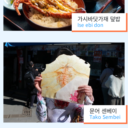
가시바닷가재 덮밥
Ise ebi don
문어 센베이
Tako Sembei