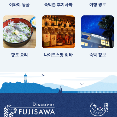
숙박촌 후지사와
이와야 동굴
여행 경로
나이트스팟 & 바
향토 요리
숙박 정보