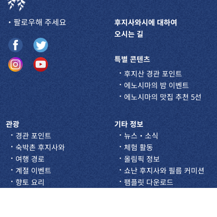
・팔로우해 주세요
후지사와시에 대하여
오시는 길
특별 콘텐츠
후지산 경관 포인트
에노시마의 밤 이벤트
에노시마의 맛집 추천 5선
관광
기타 정보
경관 포인트
뉴스・소식
숙박촌 후지사와
체험 활동
여행 경로
올림픽 정보
계절 이벤트
쇼난 후지사와 필름 커미션
향토 요리
팸플릿 다운로드
나이트스팟 & 바
일본 상식 소개 동영상
숙박 정보