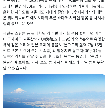
인구 441,547명(2022년4월 현재) 면적 69.56평방 킬로미터. 도
쿄에서 반경 약50km 거리. 태평양에 인접하여 기후가 따뜻하고
온화한 지역으로 겨울에도 지내기 좋습니다. 후지사와시의 매력
은 뭐니뭐니해도 에노시마의 푸른 바다와 시화인 등꽃 등 사시사
철의 풍요로운 자연.
세련된 쇼핑몰 등 근대화된 역 주변에서 한 걸음 벗어나면 예부
터 도카이도 고주산쓰기(東海道五十三次)의 숙박촌으로 유명한
유서 깊은 거리와 일본 축제의 풍물시 ‘본오도리(음력 7월 15일
전후 오본 기간에 추는 민속춤)’의 발상지인 유교지(遊行寺) 등
일본의 역사를 만날 수 있습니다. 또한 북부는 농업과 낙농업이
발달하여 토마토, 가지, 포도 등 사시사철 채소와 과일 등을 수확
할 수 있습니다.