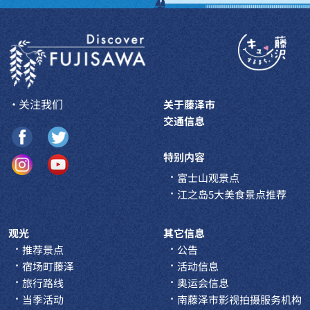
・关注我们
关于藤泽市
交通信息
特别内容
富士山观景点
江之岛5大美食景点推荐
观光
其它信息
推荐景点
公告
宿场町藤泽
活动信息
旅行路线
奥运会信息
当季活动
南藤泽市影视拍摄服务机构