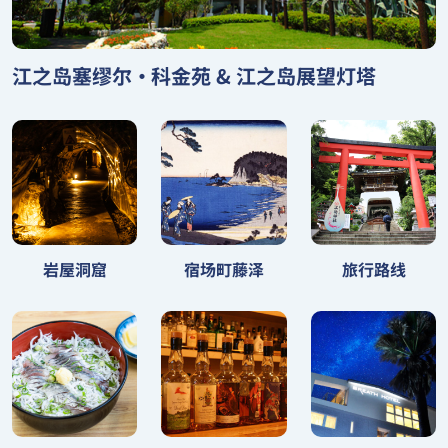
江之岛塞缪尔•科金苑 & 江之岛展望灯塔
宿场町藤泽
岩屋洞窟
旅行路线