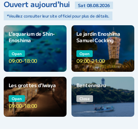
Ouvert aujourd'hui
Sat 08.08.2026
*Veuillez consulter leur site officiel pour plus de détails.
L’aquarium de Shin-
Le jardin Enoshima
Enoshima
Samuel Cocking
Open
Open
09:00-18:00
09:00-21:00
Les grottes d’Iwaya
Bentenmaru
Close
Open
09:00-18:00