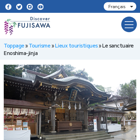
Toppage
»
Tourisme
»
Lieux touristiques
»
Le sanctuaire
Enoshima-jinja