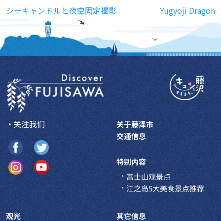
文章导航
シーキャンドルと夜空固定撮影
Yugyoji Dragon
・关注我们
关于藤泽市
交通信息
特别内容
富士山观景点
江之岛5大美食景点推荐
观光
其它信息