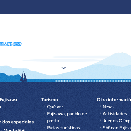
ón de entradas
空固定撮影
Fujisawa
Turismo
Otra informaci
o
Qué ver
News
Fujisawa, pueblo de
Actividades
posta
Juegos Olímp
idos especiales
Rutas turísticas
Shōnan Fujis
el Monte Fuji