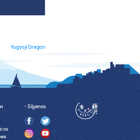
Yugyoji Dragon
・Síganos
ón
icos
awa