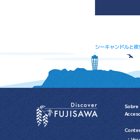
Navegaci
シーキャンドルと夜
Sobre 
Acces
Conten
Ver 