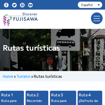
Rutas turísticas
Home
»
Turismo
»
Rutas turísticas
Ruta 3
Ruta 4
Ruta 1
Ruta 2
Ruta para
¡Disfrute de
Ruta para
Recorrido