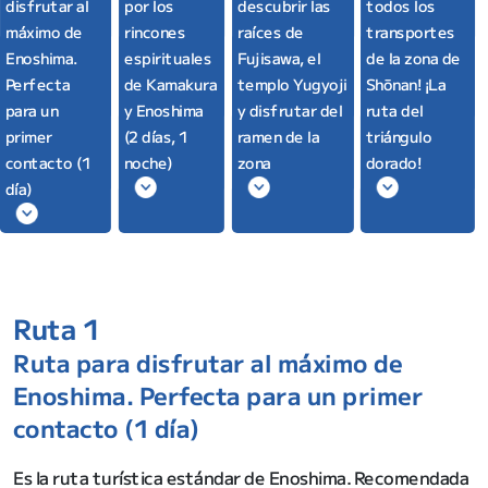
descubrir las
todos los
disfrutar al
por los
raíces de
transportes
máximo de
rincones
Fujisawa, el
de la zona de
Enoshima.
espirituales
templo Yugyoji
Shōnan! ¡La
Perfecta
de Kamakura
y disfrutar del
ruta del
para un
y Enoshima
ramen de la
triángulo
primer
(2 días, 1
zona
dorado!
contacto (1
noche)
día)
Ruta 1
Ruta para disfrutar al máximo de
Enoshima. Perfecta para un primer
contacto (1 día)
Es la ruta turística estándar de Enoshima. Recomendada