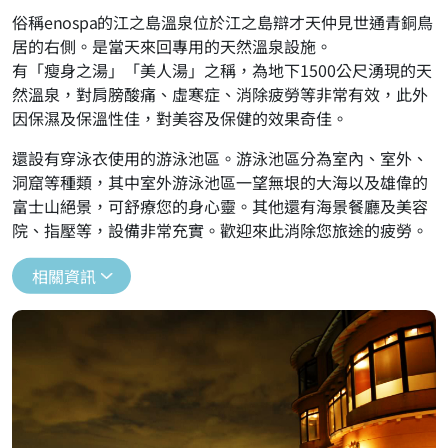
俗稱enospa的江之島溫泉位於江之島辯才天仲見世通青銅鳥
居的右側。是當天來回專用的天然溫泉設施。
有「瘦身之湯」「美人湯」之稱，為地下1500公尺湧現的天
然溫泉，對肩膀酸痛、虛寒症、消除疲勞等非常有效，此外
因保濕及保溫性佳，對美容及保健的效果奇佳。
還設有穿泳衣使用的游泳池區。游泳池區分為室內、室外、
洞窟等種類，其中室外游泳池區一望無垠的大海以及雄偉的
富士山絕景，可舒療您的身心靈。其他還有海景餐廳及美容
院、指壓等，設備非常充實。歡迎來此消除您旅途的疲勞。
相關資訊