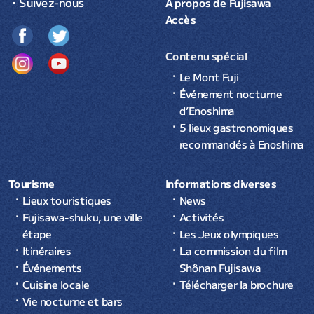
・Suivez-nous
À propos de Fujisawa
Accès
Contenu spécial
Le Mont Fuji
Événement nocturne
d’Enoshima
5 lieux gastronomiques
recommandés à Enoshima
Tourisme
Informations diverses
Lieux touristiques
News
Fujisawa-shuku, une ville
Activités
étape
Les Jeux olympiques
Itinéraires
La commission du film
Événements
Shônan Fujisawa
Cuisine locale
Télécharger la brochure
Vie nocturne et bars