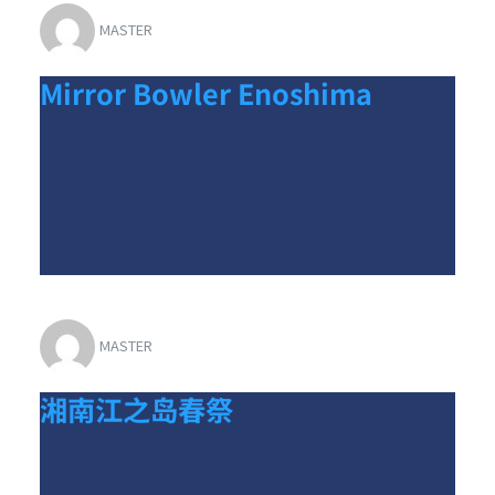
MASTER
Mirror Bowler Enoshima
MASTER
湘南江之岛春祭