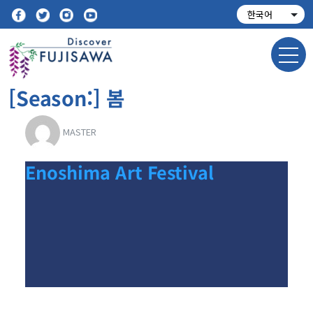
[Season:]
봄
MASTER
Enoshima Art Festival