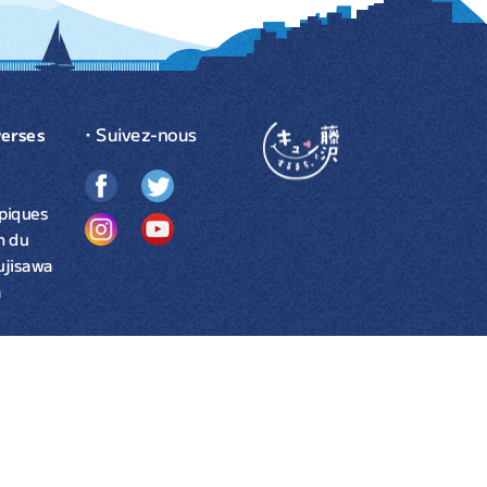
・Suivez-nous
verses
piques
n du
ujisawa
a
Privacy Policy