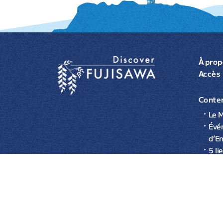
À prop
Accès
Conten
Le M
Évé
d’E
5 li
gas
rec
Eno
© 2026 Office du to