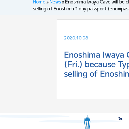
Home
»
News
»
Enoshima Iwaya Cave will be cl
selling of Enoshima 1 day passport (eno=pass
2020.10.08
Enoshima Iwaya C
(Fri.) because Ty
selling of Enosh