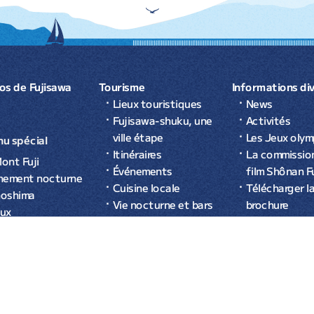
os de Fujisawa
Tourisme
Informations di
Lieux touristiques
News
Fujisawa-shuku, une
Activités
ville étape
Les Jeux olym
u spécial
Itinéraires
La commissio
ont Fuji
Événements
film Shônan F
nement nocturne
Cuisine locale
Télécharger l
noshima
Vie nocturne et bars
brochure
eux
Se loger
tronomiques
ommandés à
shima
urisme de la ville de Fujisawa