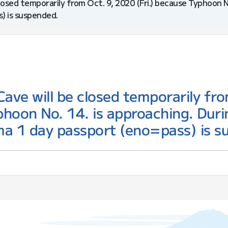
osed temporarily from Oct. 9, 2020 (Fri.) because Typhoon No
) is suspended.
ave will be closed temporarily fr
phoon No. 14. is approaching. Duri
ima 1 day passport (eno=pass) is 