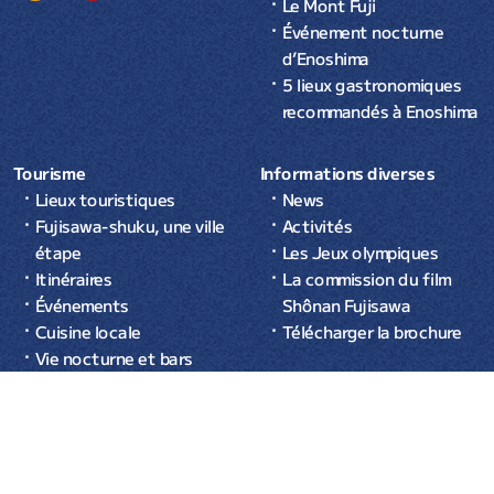
Le Mont Fuji
Événement nocturne
d’Enoshima
5 lieux gastronomiques
recommandés à Enoshima
Tourisme
Informations diverses
Lieux touristiques
News
Fujisawa-shuku, une ville
Activités
étape
Les Jeux olympiques
Itinéraires
La commission du film
Événements
Shônan Fujisawa
Cuisine locale
Télécharger la brochure
Vie nocturne et bars
Se loger
© 2026 Office du tourisme de la
Privacy Policy
ville de Fujisawa