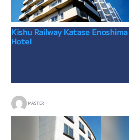
Kishu Railway Katase Enoshima
Hotel
MASTER