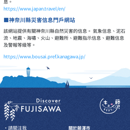
息。
https://www.japan.travel/en/
■神奈川縣災害信息門戶網站
該網站提供有關神奈川縣自然災害的信息。 氣象信息、泥石
流、地震、海嘯、火山、避難所、避難指示信息、避難信息
及警報等級等。
https://www.bousai.pref.kanagawa.jp/
・請關注我
關於藤澤市