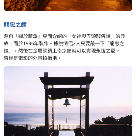
龍戀之鐘
源自「關於藤澤」頁面介紹的「女神與五頭龍傳說」的典
故，而於1996年製作。據說情侶2人只要敲一下「龍戀之
鐘」，然後在金屬網鎖上南京鎖就可以實現永恆之愛。
曾經是電影的外景拍攝地。