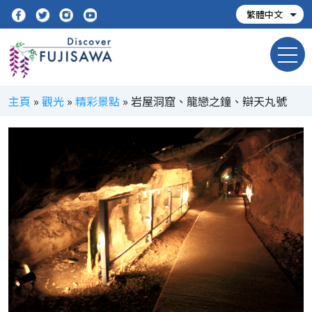
主頁
»
觀光
»
精彩景點
»
岩屋洞窟、龍戀之鐘、辯天丸號