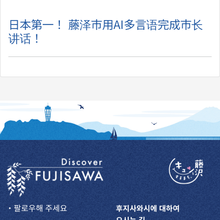
日本第一！ 藤泽市用AI多言语完成市长
讲话！
・팔로우해 주세요
후지사와시에 대하여
오시는 길