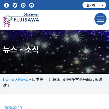
뉴스・소식
Home
»
News
»
日本第一！ 藤泽市用AI多言语完成市长讲
话！
2020.02.19