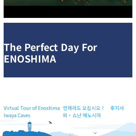
The Perfect Day For
ENOSHIMA
글 탐색
Virtual Tour of Enoshima
언제라도 오십시오！ 후지사
Iwaya Caves
와・쇼난 에노시마