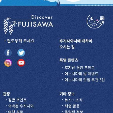
・팔로우해 주세요
후지사와시에 대하여
오시는 길
특별 콘텐츠
후지산 경관 포인트
에노시마의 밤 이벤트
에노시마의 맛집 추천 5선
관광
기타 정보
경관 포인트
뉴스・소식
숙박촌 후지사와
체험 활동
여행 경로
올림픽 정보