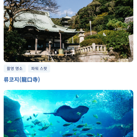
촬영 명소
파워 스팟
류코지(龍口寺)