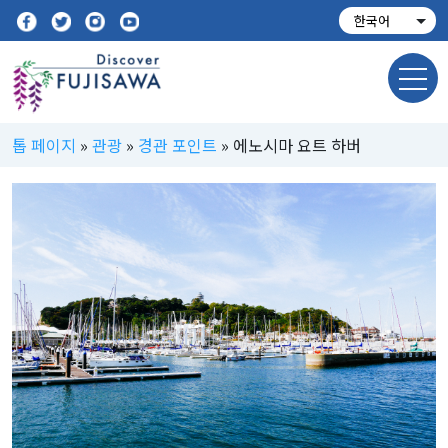
톱 페이지
»
관광
»
경관 포인트
»
에노시마 요트 하버