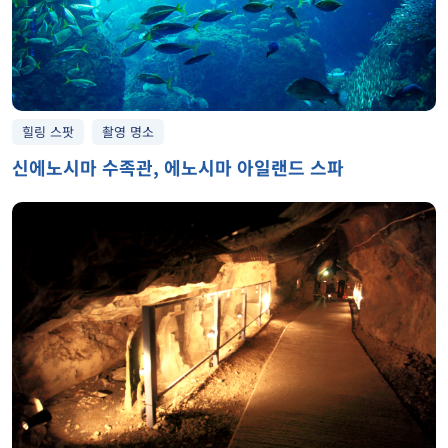
힐링 스팟
촬영 명소
신에노시마 수족관, 에노시마 아일랜드 스파