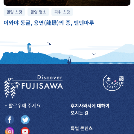
힐링 스팟
촬영 명소
파워 스팟
이와야 동굴, 용연(龍戀)의 종, 벤텐마루
・팔로우해 주세요
후지사와시에 대하여
오시는 길
특별 콘텐츠