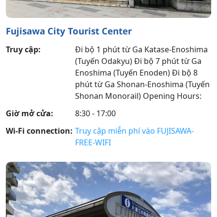
Fujisawa City Tourist Center
Truy cập:
Đi bộ 1 phút từ Ga Katase-Enoshima
(Tuyến Odakyu) Đi bộ 7 phút từ Ga
Enoshima (Tuyến Enoden) Đi bộ 8
phút từ Ga Shonan-Enoshima (Tuyến
Shonan Monorail) Opening Hours:
Giờ mở cửa:
8:30 - 17:00
Wi-Fi connection:
Truy cập miễn phí vào FUJISAWA-
FREE-WIFI