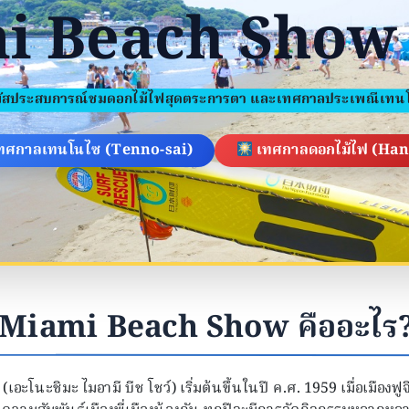
i Beach Show 
มผัสประสบการณ์ชมดอกไม้ไฟสุดตระการตา และเทศกาลประเพณีเทน
ทศกาลเทนโนไซ (Tenno-sai)
เทศกาลดอกไม้ไฟ (Han
Miami Beach Show คืออะไร
ะชิมะ ไมอามี บีช โชว์) เริ่มต้นขึ้นในปี ค.ศ. 1959 เมื่อเมืองฟูจ