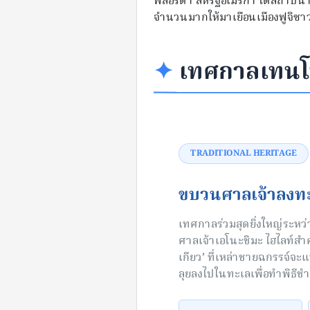
ฟลอริดา สหรัฐอเมริกา ได้สถาปนาค
จำนวนมากให้มาเยือนเมืองฟูจิซา
✦
เทศกาลเท
TRADITIONAL HERITAGE
ขบวนศาลเจ้าลงท
เทศกาลร่วมสุดยิ่งใหญ่ระห
ศาลเจ้าเอโนะชิมะ ไฮไลท์สำคั
เกียว’ ที่เหล่าชายฉกรรจ์จะ
ลุยลงไปในทะเลเพื่อทำพิธีชำ