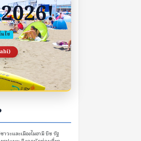
2026!
โนไซ
abi)
?
ิซาวะและเมืองไมอามี บีช รัฐ