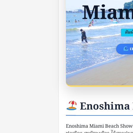
Miam
 สั
เ
Enoshima 
Enoshima Miami Beach Show (เอะโน