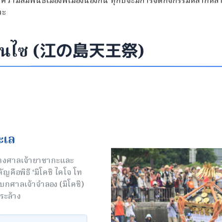
วามสัมพันธ์เมืองพี่เมืองน้องกัน ทุกปีจะมีการจัดกิจกรรมหลากหลา
วะ
นโนไซ (江の島天王祭)
ะเล
ว่างศาลเจ้ายาซากะและ
ญคือพิธี ‘มิโคชิ ไคโจ โท
แบกศาลเจ้าจำลอง (มิโคชิ)
ระล้าง