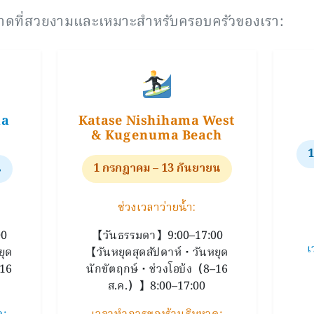
าดที่สวยงามและเหมาะสำหรับครอบครัวของเรา:
Katase Nishihama West
ma
& Kugenuma Beach
1
น
1 กรกฎาคม – 13 กันยายน
ช่วงเวลาว่ายน้ำ:
00
【วันธรรมดา】9:00–17:00
เ
ยุด
【วันหยุดสุดสัปดาห์・วันหยุด
–16
นักขัตฤกษ์・ช่วงโอบ้ง（8–16
ส.ค.）】8:00–17:00