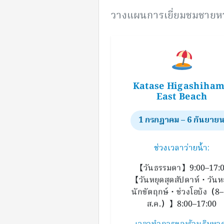
วางแผนการเยี่ยมชมชายห
Katase Higashiha
East Beach
1 กรกฎาคม – 6 กันยาย
ช่วงเวลาว่ายน้ำ:
【วันธรรมดา】9:00–17:
【วันหยุดสุดสัปดาห์・วันห
นักขัตฤกษ์・ช่วงโอบ้ง（8
ส.ค.）】8:00–17:00