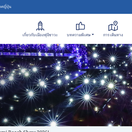
ญี่ปุ่น
เกี่ยวกับเมืองฟุจิซาวะ
บทความพิเศษ
การเดินทาง