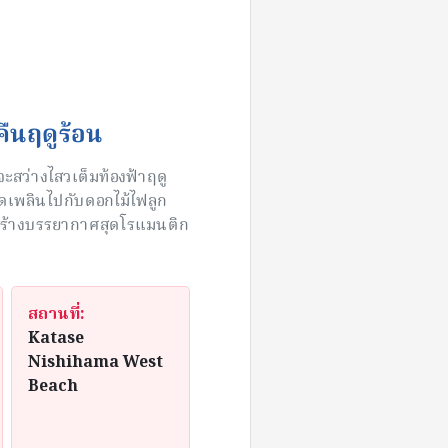
ืนฤดูร้อน
จะสว่างไสวเต็มท้องฟ้าฤดู
ิดเพลินไปกับดอกไม้ไฟลูก
ล สร้างบรรยากาศสุดโรแมนติก
สถานที่:
Katase
Nishihama West
Beach