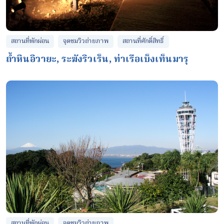
จุดชมวิวถ่ายภาพ
สถานที่ศักดิ์สิทธิ์
สถานที่พักผ่อน
ถ้ำหินอิวายะ, ระฆังริวเร็น, ท่าเรือเบ็งเท็นมารุ
จุดชมวิวถ่ายภาพ
สถานที่พักผ่อน