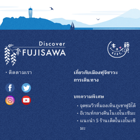
・ติดตามเรา
เกี่ยวกับเมืองฟุจิซาวะ
การเดินทาง
บทความพิเศษ
จุดชมวิวที่มองเห็นภูเขาฟูจิได้
อีเวนท์กลางคืนในเอโนะชิมะ
แนะนำ 5 ร้านเด็ดในเอโนะชิ
มะ