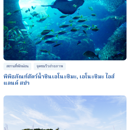
จุดชมวิวถ่ายภาพ
สถานที่พักผ่อน
พิพิธภัณฑ์สัตว์น้ำชินเอโนะชิมะ, เอโนะชิมะ ไอส์
แลนด์ สปา