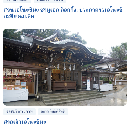
สวนเอโนะชิมะ ซามูเอล ค็อกกิ้ง, ประภาคารเอโนะชิ
มะซีแคนเดิล
จุดชมวิวถ่ายภาพ
สถานที่ศักดิ์สิทธิ์
ศาลเจ้าเอโนะชิมะ