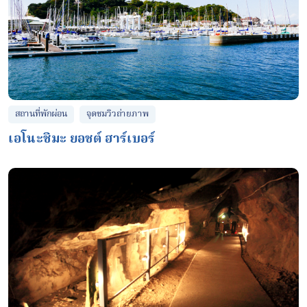
จุดชมวิวถ่ายภาพ
สถานที่พักผ่อน
เอโนะชิมะ ยอชต์ ฮาร์เบอร์