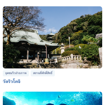
จุดชมวิวถ่ายภาพ
สถานที่ศักดิ์สิทธิ์
วัดริวโคจิ